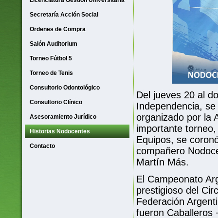
Licenciatura Gestión Universitaria
Secretaría Acción Social
Ordenes de Compra
Salón Auditorium
Torneo Fútbol 5
Torneo de Tenis
Consultorio Odontológico
Del jueves 20 al d
Consultorio Clínico
Independencia, se
organizado por la 
Asesoramiento Jurídico
importante torneo,
Historias Nodocentes
Equipos, se coron
Contacto
compañero Nodocen
Martín Más.
El Campeonato Arg
prestigioso del Cir
Federación Argenti
fueron Caballeros