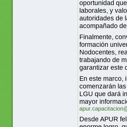
oportunidad que
laborales, y va
autoridades de 
acompañado dec
Finalmente, con
formación unive
Nodocentes, rea
trabajando de m
garantizar este 
En este marco, i
comenzarán las 
LGU que dará in
mayor informació
apur.capacitacion
Desde APUR feli
enorme logro, qu