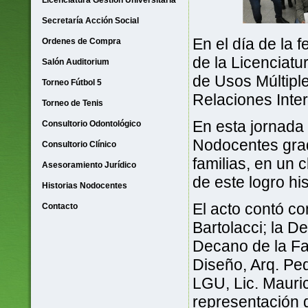
Licenciatura Gestión Universitaria
Secretaría Acción Social
En el día de la 
Ordenes de Compra
de la Licenciatu
Salón Auditorium
de Usos Múltiple
Torneo Fútbol 5
Relaciones Inte
Torneo de Tenis
En esta jornada t
Consultorio Odontológico
Nodocentes grad
Consultorio Clínico
familias, en un 
Asesoramiento Jurídico
de este logro hi
Historias Nodocentes
El acto contó co
Contacto
Bartolacci; la De
Decano de la Fa
Diseño, Arq. Pe
LGU, Lic. Mauric
representación 