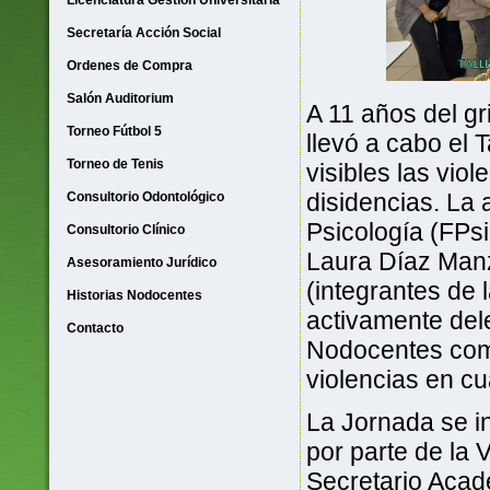
Licenciatura Gestión Universitaria
Secretaría Acción Social
Ordenes de Compra
Salón Auditorium
A 11 años del g
Torneo Fútbol 5
llevó a cabo el 
Torneo de Tenis
visibles las vio
disidencias. La 
Consultorio Odontológico
Psicología (FPsi
Consultorio Clínico
Laura Díaz Manz
Asesoramiento Jurídico
(integrantes de 
Historias Nodocentes
activamente del
Contacto
Nodocentes comp
violencias en cu
La Jornada se in
por parte de la 
Secretario Acad